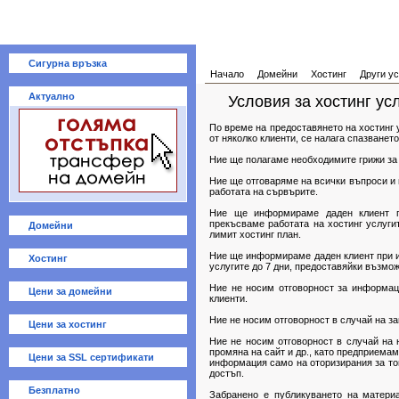
Сигурна връзка
Начало
Домейни
Хостинг
Други ус
Актуално
Условия за хостинг ус
По време на предоставянето на хостинг 
от няколко клиенти, се налага спазването
Ние ще полагаме необходимите грижи за
Ние ще отговаряме на всички въпроси и
работата на сървърите.
Ние ще информираме даден клиент п
прекъсваме работата на хостинг услуги
Домейни
лимит хостинг план.
Ние ще информираме даден клиент при из
Хостинг
услугите до 7 дни, предоставяйки възмож
Ние не носим отговорност за информац
Цени за домейни
клиенти.
Ние не носим отговорност в случай на за
Цени за хостинг
Ние не носим отговорност в случай на 
промяна на сайт и др., като предприема
Цени за SSL сертификати
информация само на оторизирания за тов
достъп.
Безплатно
Забранено е публикуването на материа