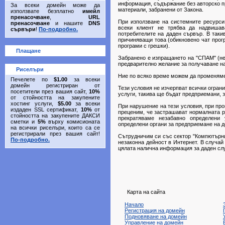
информация, съдържание без авторско пра
За всеки домейн може да
материали, забранени от Закона.
използвате безплатно
имейл
пренасочване
,
URL
При използване на системните ресурси
пренасочване
и нашите
DNS
всеки клиент не трябва да надвишав
сървъри
!
По-подробно.
потребителите на даден сървър. В таки
причиняващи това (обикновено чат прог
програми с грешки).
Плащане
Забранено е изпращането на "СПАМ" (не
предварително желание за получаване на
Риселъри
Ние по всяко време можем да променяме
Печелете по
$1.00
за всеки
домейн регистриран от
Тези условия не изчерпват всички ограни
посетители през вашия сайт,
10%
услуги, такива ще бъдат предприемани, 
от стойността на закупените
хостинг услуги,
$5.00
за всеки
При нарушение на тези условия, при прои
издаден SSL сертификат,
10%
от
преценим, че застрашават нормалната р
стойността на закупените ДАКСИ
прекратяваме незабавно определени
сметки и
5%
върху комисионата
определени органи за предприемане на 
на всички риселъри, които са се
регистрирали през вашия сайт!
Сътрудничим си със сектор "Компютърни
По-подробно.
незаконна дейност в Интернет. В случа
цялата налична информация за даден сл
Карта на сайта
Начало
Регистрация на домейн
Подновяване на домейн
Управление на домейн