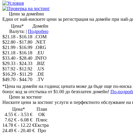
Условия
Проверка на хостинг
Цени за домейни
Едни от
най-ниските цени
за регистрация на домейн при
най-д
Цена
*
Домейн
Валута:
|
Подробно
$21.18
-
$16.18
.COM
$22.80
-
$17.80
.NET
$21.99
-
$16.99
.ORG
$21.18
-
$16.18
.EU
$33.40
-
$28.40
.INFO
$29.33
-
$24.33
.BIZ
$17.92
-
$12.92
.US
$16.29
-
$11.29
.DE
$49.70
-
$44.70
.TV
*
Цена на домейн на година
; цената може да бъде още по-ниска 
бонус код
за отстъпка
от
$1.00
до безплатен домейн
!
По-подроб
Цени за хостинг
Ниските цени
за хостинг услуги и
перфектното обслужване на
Цена
*
План
4.55 €
-
3.53 €
ОК
7.62 €
-
6.08 €
Плюс
14.78 €
-
12.22 €
Екстра
24.49 €
-
20.40 €
Про